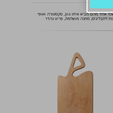
ל אחד מהם מביא איתו גוון, טקסטורה ואופי
ות שנוצרות מחיבור העצים מראות צורת ריץ רץ לרוחב הקרש, בנוסף לידית האחיזה המובנת ישנם 3 גומות לתבלינים. מתנה מושלמת, פריט נהדר